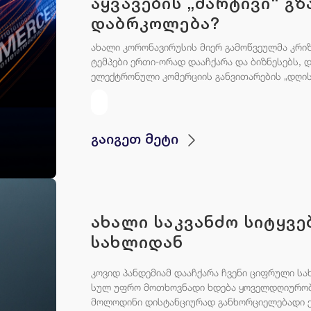
აყვავების „მარტივი“ გ
დაბრკოლება?
ახალი კორონავირუსის მიერ გამოწვეულმა კრ
ტემპები ერთი-ორად დააჩქარა და ბიზნესებს, 
ელექტრონული კომერციის განვითარების „დღის წ
გაიგეთ მეტი
ახალი საკვანძო სიტყვე
სახლიდან
კოვიდ პანდემიამ დააჩქარა ჩვენი ციფრული ს
სულ უფრო მოთხოვნადი ხდება ყოველდღიურობი
მოლოდინი დისტანციურად განხორციელებადი ქ