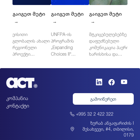
გაიგეთ მეტი
გაიგეთ მეტი
გაიგეთ მეტი
→
→
→
ეისითი
UNFPA-ის
მტკიცებულებებზე
გლობალის ახალი
პროგრამის
დაფუძნებული
რეგიონული
„Expanding
კომუნიკაცია ჰაერის
პროექტი
Choices II“
ხარისხისა და
ცენტრალურ
დამოუკიდებელი
ჯანმრთელობისთვის
აზიაში: აზიის
შეფასება
განვითარების
დასავლეთ
ბანკის
ბალკანეთში
ინიციატივა
კლიმატის
კომპანია
გამოიწერეთ
გენდერულად
კონტაქტი
მგრძნობიარე
პოლიტიკის
+995 32 2 422 322
გასაძლიერებლად
ზურაბ ანჯაფარიძის I
შესახვევი, #4, თბილისი,
0179