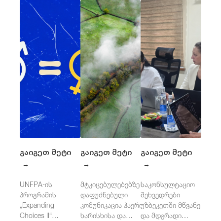
გაიგეთ მეტი
გაიგეთ მეტი
გაიგეთ მეტი
→
→
→
UNFPA-ის
მტკიცებულებებზე
საკონსულტაციო
პროგრამის
დაფუძნებული
შეხვედრები
„Expanding
კომუნიკაცია ჰაერის
უზბეკეთში მწვანე
Choices II“
ხარისხისა და
და მდგრადი