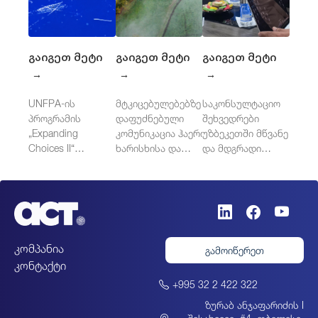
გაიგეთ მეტი
გაიგეთ მეტი
გაიგეთ მეტი
→
→
→
UNFPA-ის
მტკიცებულებებზე
საკონსულტაციო
პროგრამის
დაფუძნებული
შეხვედრები
„Expanding
კომუნიკაცია ჰაერის
უზბეკეთში მწვანე
Choices II“
ხარისხისა და
და მდგრადი
დამოუკიდებელი
ჯანმრთელობისთვის
საჯარო
შეფასება
შესყიდვების
დასავლეთ
მიმართულებით
ბალკანეთში
კომპანია
გამოიწერეთ
კონტაქტი
+995 32 2 422 322
ზურაბ ანჯაფარიძის I