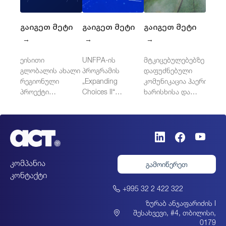
გაიგეთ მეტი
გაიგეთ მეტი
გაიგეთ მეტი
→
→
→
ეისითი
UNFPA-ის
მტკიცებულებებზე
გლობალის ახალი
პროგრამის
დაფუძნებული
რეგიონული
„Expanding
კომუნიკაცია ჰაერის
პროექტი
Choices II“
ხარისხისა და
ცენტრალურ
დამოუკიდებელი
ჯანმრთელობისთვის
აზიაში: აზიის
შეფასება
განვითარების
დასავლეთ
ბანკის
ბალკანეთში
ინიციატივა
კლიმატის
კომპანია
გამოიწერეთ
გენდერულად
კონტაქტი
მგრძნობიარე
პოლიტიკის
+995 32 2 422 322
გასაძლიერებლად
ზურაბ ანჯაფარიძის I
შესახვევი, #4, თბილისი,
0179