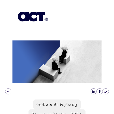
გამოიწერეთ
კონტაქტი
EN
თინათინ რუხაძე