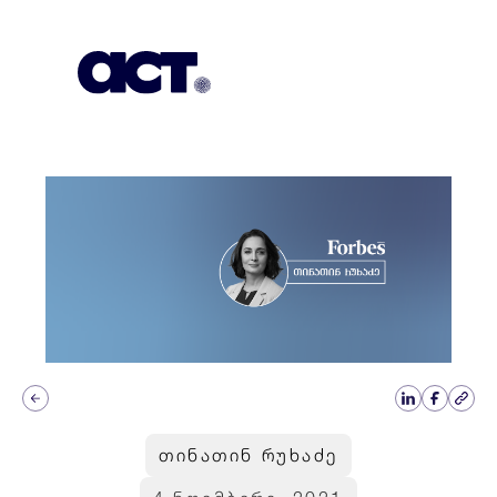
გამოიწერეთ
კონტაქტი
EN
თინათინ რუხაძე