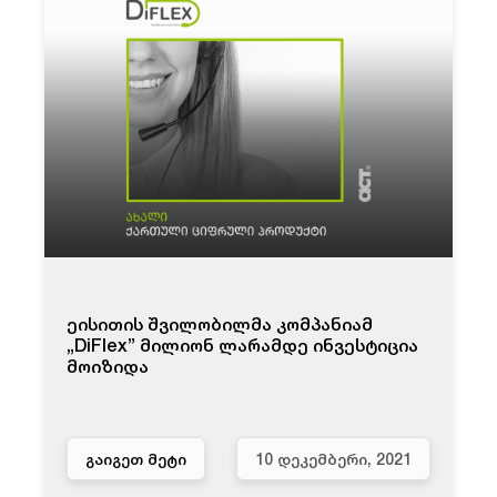
ეისითის შვილობილმა კომპანიამ
„DiFlex” მილიონ ლარამდე ინვესტიცია
მოიზიდა
ᲒᲐᲘᲒᲔᲗ ᲛᲔᲢᲘ
10 ᲓᲔᲙᲔᲛᲑᲔᲠᲘ, 2021