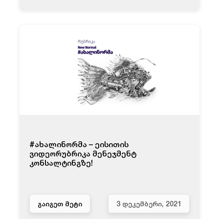
#ახალინორმა – ეისითის
ვიდეორუბრიკა მენეჯმენტ
კონსალტინგზე!
ᲒᲐᲘᲒᲔᲗ ᲛᲔᲢᲘ
3 ᲓᲔᲙᲔᲛᲑᲔᲠᲘ, 2021