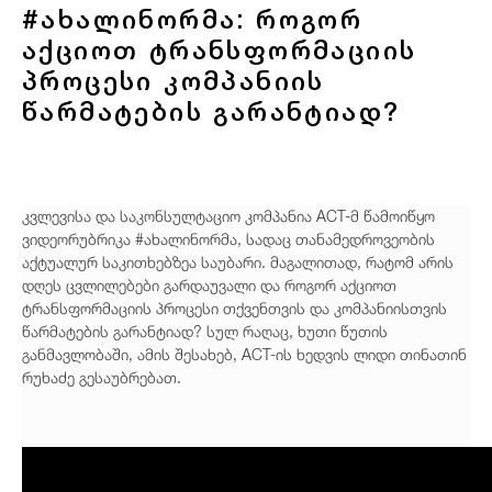
#ახალინორმა: როგორ
აქციოთ ტრანსფორმაციის
პროცესი კომპანიის
წარმატების გარანტიად?
კვლევისა და საკონსულტაციო კომპანია ACT-მ წამოიწყო
ვიდეორუბრიკა #ახალინორმა, სადაც თანამედროვეობის
აქტუალურ საკითხებზეა საუბარი. მაგალითად, რატომ არის
დღეს ცვლილებები გარდაუვალი და როგორ აქციოთ
ტრანსფორმაციის პროცესი თქვენთვის და კომპანიისთვის
წარმატების გარანტიად? სულ რაღაც, ხუთი წუთის
განმავლობაში, ამის შესახებ, ACT-ის ხედვის ლიდი თინათინ
რუხაძე გესაუბრებათ.