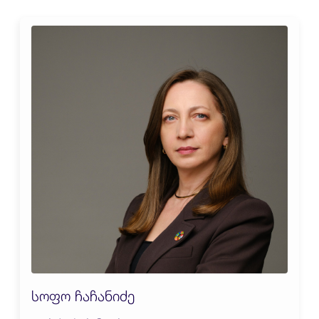
სოფო ჩაჩანიძე