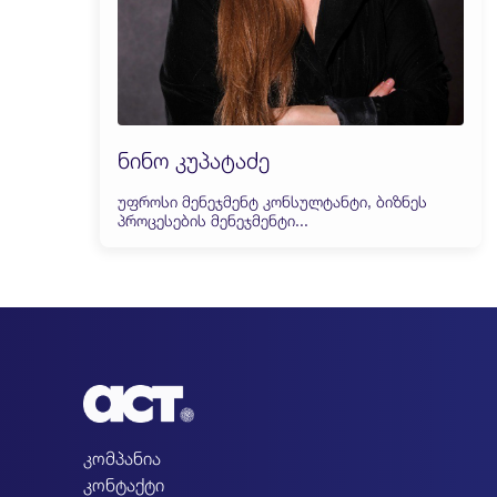
ნინო კუპატაძე
უფროსი მენეჯმენტ კონსულტანტი, ბიზნეს
პროცესების მენეჯმენტი...
კომპანია
კონტაქტი