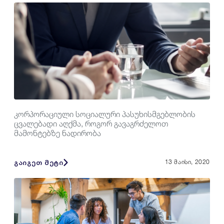
კორპორაციული სოციალური პასუხისმგებლობის
ცვალებადი აღქმა, როგორ გავაგრძელოთ
მამონტებზე ნადირობა
გაიგეთ მეტი
13 მაისი, 2020