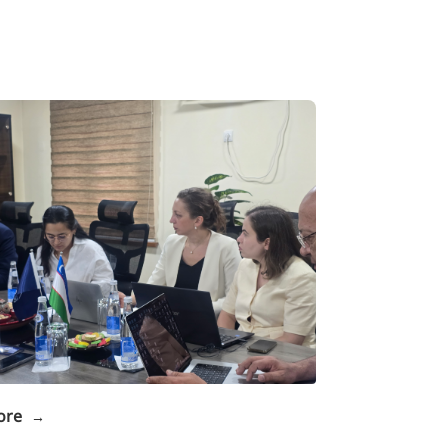
ore
→