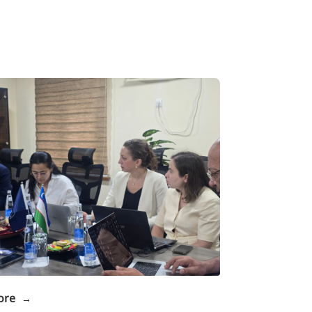
ore
→