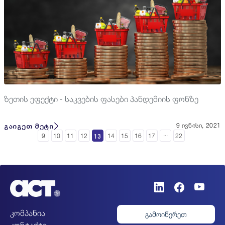
ზეთის ეფექტი - საკვების ფასები პანდემიის ფონზე
გაიგეთ მეტი
9 ივნისი, 2021
...
13
9
10
11
12
14
15
16
17
22
კომპანია
გამოიწერეთ
კონტაქტი