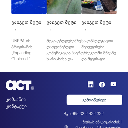
გაიგეთ მეტი
გაიგეთ მეტი
გაიგეთ მეტი
→
→
→
UNFPA-ის
მტკიცებულებებზე
საკონსულტაციო
პროგრამის
დაფუძნებული
შეხვედრები
„Expanding
კომუნიკაცია ჰაერის
უზბეკეთში მწვანე
Choices II“
ხარისხისა და
და მდგრადი
დამოუკიდებელი
ჯანმრთელობისთვის
საჯარო
შეფასება
შესყიდვების
დასავლეთ
მიმართულებით
ბალკანეთში
კომპანია
გამოიწერეთ
კონტაქტი
+995 32 2 422 322
ზურაბ ანჯაფარიძის I
შესახვევი, #4, თბილისი,