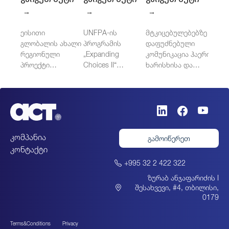
→
→
→
ეისითი
UNFPA-ის
მტკიცებულებებზე
გლობალის ახალი
პროგრამის
დაფუძნებული
რეგიონული
„Expanding
კომუნიკაცია ჰაერის
პროექტი
Choices II“
ხარისხისა და
ცენტრალურ
დამოუკიდებელი
ჯანმრთელობისთვის
აზიაში: აზიის
შეფასება
განვითარების
დასავლეთ
ბანკის
ბალკანეთში
ინიციატივა
კლიმატის
კომპანია
გამოიწერეთ
გენდერულად
კონტაქტი
მგრძნობიარე
პოლიტიკის
+995 32 2 422 322
გასაძლიერებლად
ზურაბ ანჯაფარიძის I
შესახვევი, #4, თბილისი,
0179
Terms&Conditions
Privacy