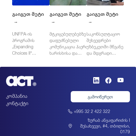
გაიგეთ მეტი
გაიგეთ მეტი
გაიგეთ მეტი
→
→
→
UNFPA-ის
მტკიცებულებებზე
საკონსულტაციო
პროგრამის
დაფუძნებული
შეხვედრები
„Expanding
კომუნიკაცია ჰაერის
უზბეკეთში მწვანე
Choices II“
ხარისხისა და
და მდგრადი
დამოუკიდებელი
ჯანმრთელობისთვის
საჯარო
შეფასება
შესყიდვების
დასავლეთ
მიმართულებით
ბალკანეთში
კომპანია
გამოიწერეთ
კონტაქტი
+995 32 2 422 322
ზურაბ ანჯაფარიძის I
შესახვევი, #4, თბილისი,
0179