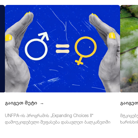
გაიგეთ მეტი
გაიგე
→
UNFPA-ის პროგრამის „Expanding Choices II“
მტკიცებ
დამოუკიდებელი შეფასება დასავლეთ ბალკანეთში
ხარისხი