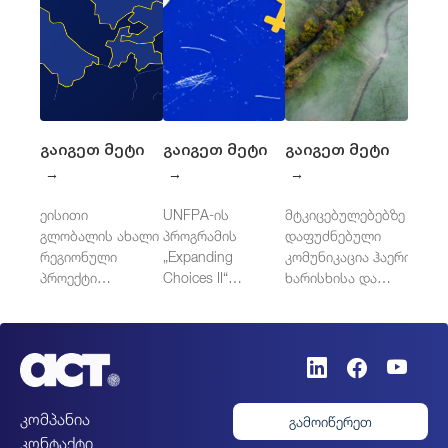
გაიგეთ მეტი
გაიგეთ მეტი
გაიგეთ მეტი
→
→
→
ეისითი
UNFPA-ის
მტკიცებულებებზე
გლობალის ახალი
პროგრამის
დაფუძნებული
რეგიონული
„Expanding
კომუნიკაცია ჰაერის
პროექტი
Choices II“
ხარისხისა და
ცენტრალურ
დამოუკიდებელი
ჯანმრთელობისთვის
აზიაში: აზიის
შეფასება
განვითარების
დასავლეთ
ბანკის
ბალკანეთში
ინიციატივა
კლიმატის
კომპანია
გამოიწერეთ
გენდერულად
კონტაქტი
მგრძნობიარე