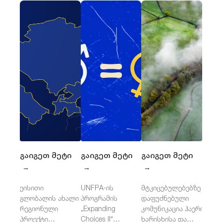
გაიგეთ მეტი
გაიგეთ მეტი
გაიგეთ მეტი
→
→
→
ეისითი
UNFPA-ის
მტკიცებულებებზე
გლობალის ახალი
პროგრამის
დაფუძნებული
რეგიონული
„Expanding
კომუნიკაცია ჰაერის
პროექტი
Choices II“
ხარისხისა და