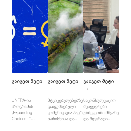
გაიგეთ მეტი
გაიგეთ მეტი
გაიგეთ მეტი
→
→
→
UNFPA-ის
მტკიცებულებებზე
საკონსულტაციო
პროგრამის
დაფუძნებული
შეხვედრები
„Expanding
კომუნიკაცია ჰაერის
უზბეკეთში მწვანე
Choices II“
ხარისხისა და
და მდგრადი
დამოუკიდებელი
ჯანმრთელობისთვის
საჯარო
შეფასება
შესყიდვების