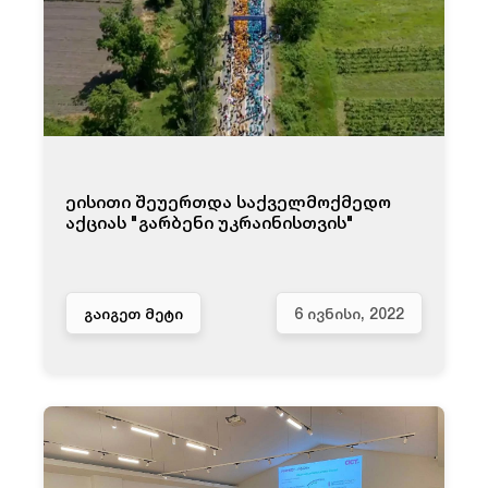
ეისითი შეუერთდა საქველმოქმედო
აქციას "გარბენი უკრაინისთვის"
ᲒᲐᲘᲒᲔᲗ ᲛᲔᲢᲘ
6 ᲘᲕᲜᲘᲡᲘ, 2022