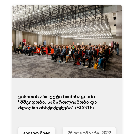
ეისითის პროექტი ნომინაციაში
"მშვიდობა, სამართლიანობა და
ძლიერი ინსტიტუტები" (SDG16)
ᲒᲐᲘᲒᲔᲗ ᲛᲔᲢᲘ
26 ᲝᲥᲢᲝᲛᲑᲔᲠᲘ, 2022