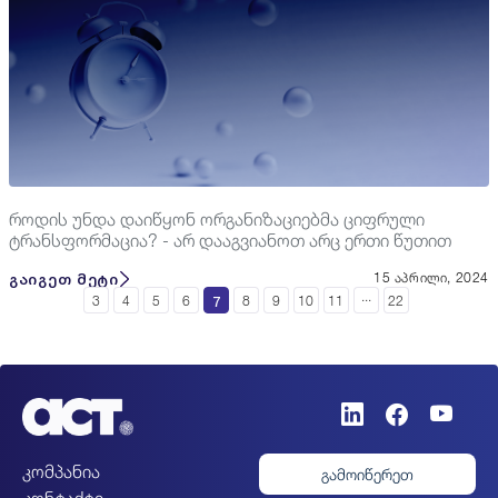
როდის უნდა დაიწყონ ორგანიზაციებმა ციფრული
ტრანსფორმაცია? - არ დააგვიანოთ არც ერთი წუთით
გაიგეთ მეტი
15 აპრილი, 2024
...
7
3
4
5
6
8
9
10
11
22
კომპანია
გამოიწერეთ
კონტაქტი