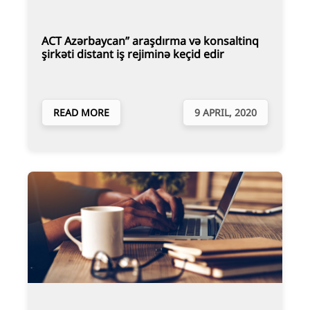
ACT Azərbaycan” araşdırma və konsaltinq
şirkəti distant iş rejiminə keçid edir
READ MORE
9 APRIL, 2020