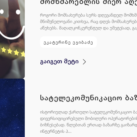
მომხმარებლის მიერ აღ
როგორი მომსახურება სურს დღევანდელ მომხმ
მნიშვნელოვანი კითხვა, რაც დღეს მომსახურე
აწუხებს. მაღალკონკურენტულ და უმეტესად, გაჯ
ეკატერინე ეჯიბაძე
გაიგეთ მეტი
სატელეკომუნიკაციო ბა
ისტორიულად ქართული სატელეკომუნიკაციო ბა
დივერსიფიცირებული მობილური ოპერატორების
ბიზნესებად. წლებთან ერთად ბაზარზე გაიზარ
ინტერნეტის პ...