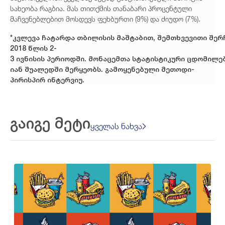
სახეობა რაგბია. მას თითქმის თანაბარი პროცენტული
მაჩვენებლებით მოსდევს ფეხბურთი (9%) და ძიუდო (7%).
*
კვლევა
ჩატარდა
თბილისის
მაშტაბით
,
შემთხვევითი
შერ
2018
წლის
2-
3
ივნისის
პერიოდში
.
მონაცემთა
სტატისტიკური
ცდომილე
იან
შუალედში
მერყეობს
.
გამოყენებული
მეთოდი
-
პირისპირ
ინტერვიუ
.
გაიგე მეტი
ყველას ნახვა