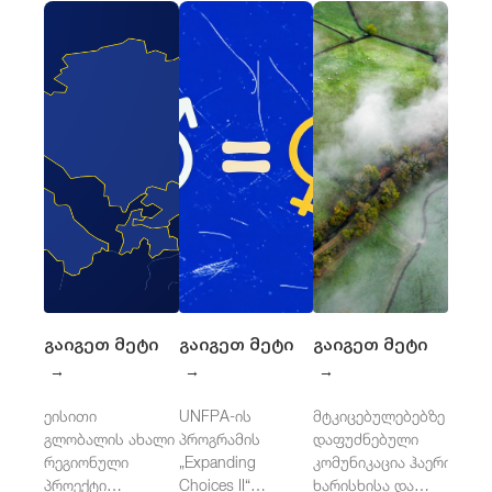
გაიგეთ მეტი
გაიგეთ მეტი
გაიგეთ მეტი
→
→
→
ეისითი
UNFPA-ის
მტკიცებულებებზე
გლობალის ახალი
პროგრამის
დაფუძნებული
რეგიონული
„Expanding
კომუნიკაცია ჰაერის
პროექტი
Choices II“
ხარისხისა და