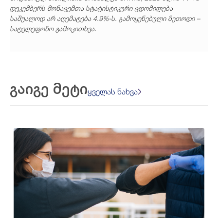
დეკემბერს მონაცემთა სტატისტიკური ცდომილება
საშუალოდ არ აღემატება 4.9%-ს. გამოყენებული მეთოდი –
სატელეფონო გამოკითხვა.
გაიგე მეტი
ყველას ნახვა