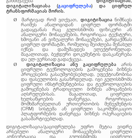
დიგიტიზაციას,
განსხვავება
დიგიტალიზაციას
ა
(
გაციფრულება
)
და ციფრულ
ტრანსფორმაციას შორის.
დიგიტიზაცია
მარტივად რომ ვთქვათ,
ნიშნავს
Ø
რაიმეს ანალოგიდან ციფრულ ფორმატში
გადაყვანას რაც გულისხმობს ფიზიკური ან
ანალოგური მონაცემების, როგორიცაა ტექსტური,
ხმოვანი ან ვიზუალური მონაცემები, გარდაქმნას
ციფრულ ფორმატში, რომელიც შეიძლება შენახულ
იქნეს და დამუშავდეს ელექტრონულად.
მაგალითად, ბეჭდური დოკუმენტის დასკანერება
და ელ-ვერსიად გადაქცევა.
დიგიტალიზაცია ანუ გაციფრულება
არის
Ø
ციფრული ტექნოლოგიების გამოყენება ბიზნეს
პროცესების გასაუმჯობესებლად, ეფექტიანობისა
და ფასეულობის გასაზრდელად. იგი გულისხმობს
ციფრული ინსტრუმენტებისა და ტექნოლოგიების
გამოყენებას ტრადიციული ბიზნეს ამოცანების
აღსრულებისას. მაგალითად, ციფრული
ხელსაწყოების დანერგვა, როგორიცაა
მომხმარებელთან ურთიერთობის მენეჯმენტის
(CRM) სისტემა ან ციფრული საკომუნიკაციო
პლატფორმების დანერგვა ბიზნეს ოპერაციების
გასამარტივებლად.
დიგიტალიზაცია/გაციფრულება უფრო მეტია ვიდრე
არსებული ანალოგური მონაცემების ციფრული
კონვერტაცია და გულისხმობს ციფრული