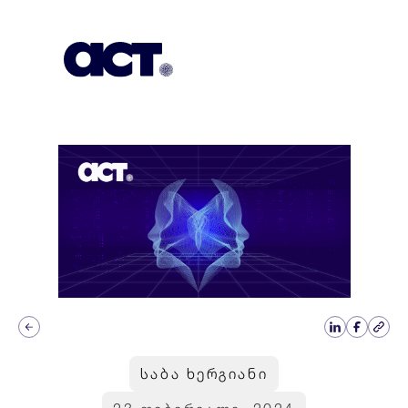
გამოიწერეთ
კონტაქტი
EN
საბა ხერგიანი